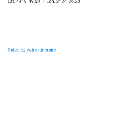
Lat. 44° 9′ 49.68″ – Lon. 2° 24′ 26.28″
Calculez votre itinéraire