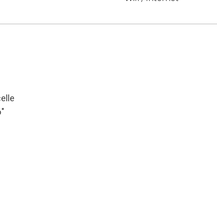
elle
6″