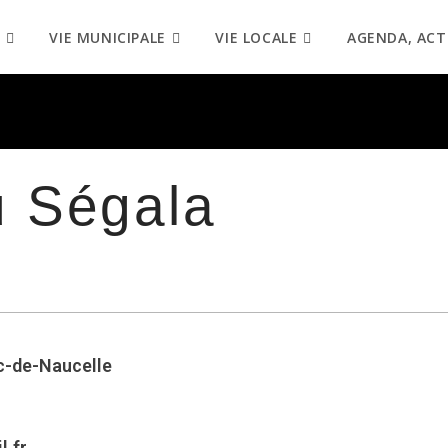
VIE MUNICIPALE
VIE LOCALE
AGENDA, ACT
u Ségala
c-de-Naucelle
l.fr