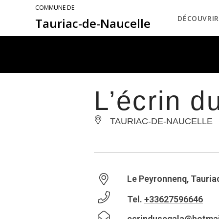
COMMUNE DE
DÉCOUVRIR
Tauriac-de-Naucelle
L’écrin d
TAURIAC-DE-NAUCELLE
Le Peyronnenq, Tauria
Tel.
+33627596646
ecrindusegala@hotmai