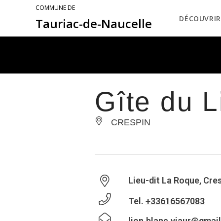
COMMUNE DE
DÉCOUVRIR
Tauriac-de-Naucelle
Gîte du L
CRESPIN
Lieu-dit La Roque, Cre
Tel.
+33616567083
lion.blanc.viaur@gmai