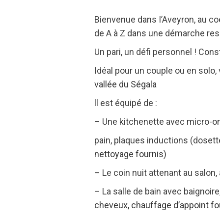
Bienvenue dans I’Aveyron, au coe
de A à Z dans une démarche resp
Un pari, un défi personnel ! Con
Idéal pour un couple ou en solo
vallée du S
égala
ll est équipé de :
– Une kitchenette avec micro-onde
pain, plaques inductions (dosette
nettoyage fournis)
– Le coin nuit attenant au salon,
– La salle de bain avec baignoire
cheveux,
chauffage d’appoint fo