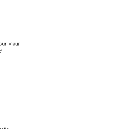
-sur-Viaur
8″