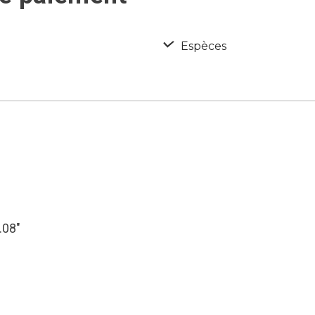
Espèces
.08″